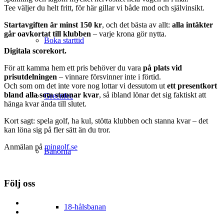
Tee väljer du helt fritt, för här gillar vi både mod och självinsikt.
Startavgiften är minst 150 kr
, och det bästa av allt:
alla intäkter
går oavkortat till klubben
– varje krona gör nytta.
Boka starttid
Digitala scorekort.
För att kamma hem ett pris behöver du vara
på plats vid
prisutdelningen
– vinnare försvinner inte i förtid.
Och som om det inte vore nog lottar vi dessutom ut
ett presentkort
bland alla som stannar kvar
, så ibland lönar det sig faktiskt att
Greenfee
hänga kvar ända till slutet.
Kort sagt: spela golf, ha kul, stötta klubben och stanna kvar – det
kan löna sig på fler sätt än du tror.
Anmälan på
mingolf.se
Banorna
Följ oss
18-hålsbanan