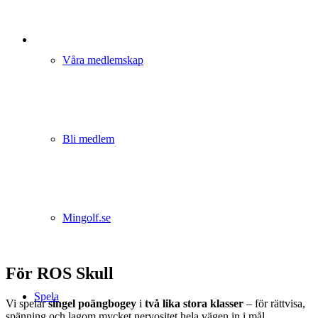
Våra medlemskap
Bli medlem
Mingolf.se
För ROS Skull
Spela
Vi spelar
singel poängbogey
i
två lika stora klasser
– för rättvisa,
spänning och lagom mycket nervositet hela vägen in i mål.