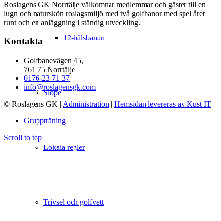
Roslagens GK Norrtälje välkomnar medlemmar och gäster till en
lugn och naturskön roslagsmiljö med två golfbanor med spel året
runt och en anläggning i ständig utveckling.
12-hålsbanan
Kontakta
Golfbanevägen 45,
761 75 Norrtälje
0176-23 71 37
info@roslagensgk.com
Slope
© Roslagens GK
|
Administration
|
Hemsidan levereras av Kust IT
Gruppträning
Scroll to top
Lokala regler
Trivsel och golfvett