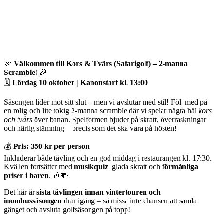
🎉
Välkommen till Kors & Tvärs (Safarigolf) – 2-manna
Scramble!
🎉
🗓
Lördag 10 oktober | Kanonstart kl. 13:00
Säsongen lider mot sitt slut – men vi avslutar med stil! Följ med på
en rolig och lite tokig 2-manna scramble där vi spelar några hål
kors
och tvärs
över banan. Spelformen bjuder på skratt, överraskningar
och härlig stämning – precis som det ska vara på hösten!
💰
Pris: 350 kr per person
Inkluderar både tävling och en god middag i restaurangen kl. 17:30.
Kvällen fortsätter med
musikquiz
, glada skratt och
förmånliga
priser i baren
. 🎶🍻
Det här är
sista tävlingen innan vintertouren och
inomhussäsongen
drar igång – så missa inte chansen att samla
gänget och avsluta golfsäsongen på topp!