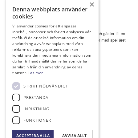
×
Denna webbplats använder
cookies
Vi använder cookies för att anpassa
innehåll, annonser och för att analysera vår
Roslagens GK Norrtälje välkomnar medlemmar och gäster till en
trafik. Vi delar också information om din
lugn och naturskön roslagsmiljö med två golfbanor med spel året
användning av vår webbplats med våra
runt och en anläggning i ständig utveckling.
reklam- och analyspartners som kan
kombinera den med annan information som
du har tillhandahållit dem eller som de har
samlat in från din användning av deras
tjänster.
Läs mer
KONTAKTA
STRIKT NÖDVÄNDIGT
Golfbanevägen 45,
761 75 Norrtälje
PRESTANDA
0176-23 71 37
INRIKTNING
info@roslagensgk.com
FUNKTIONER
ACCEPTERA ALLA
AVVISA ALLT