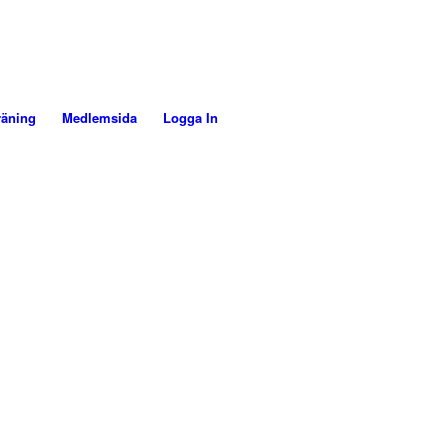
räning
Medlemsida
Logga In