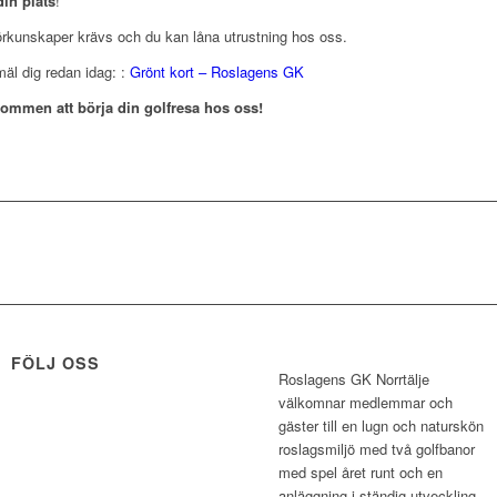
in plats
!
örkunskaper krävs och du kan låna utrustning hos oss.
äl dig redan idag: :
Grönt kort – Roslagens GK
ommen att börja din golfresa hos oss!
FÖLJ OSS
Roslagens GK Norrtälje
välkomnar medlemmar och
gäster till en lugn och naturskön
roslagsmiljö med två golfbanor
med spel året runt och en
anläggning i ständig utveckling.