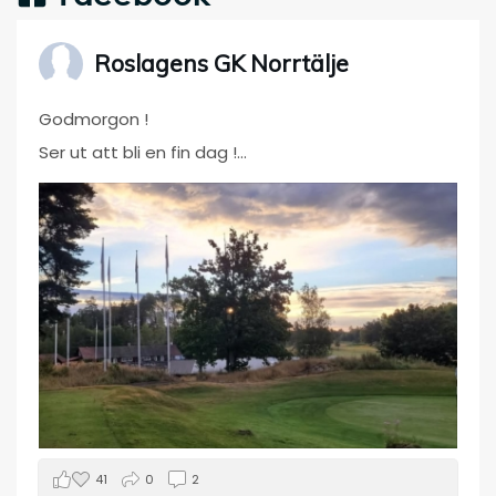
Roslagens GK Norrtälje
Godmorgon !
Ser ut att bli en fin dag !
Välkomna !
41
0
2