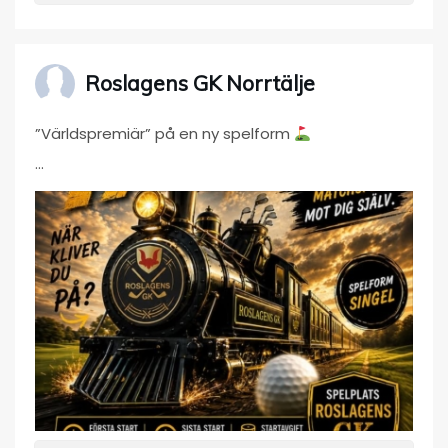
Roslagens GK Norrtälje
”Världspremiär” på en ny spelform
mingolf.golf.se/tavling/information/5776460
”Enkel beskrivning så spelar ni matchspel,
poängbogey mot er själva”
Herrar från gul tee (55) och damer från röd (49).
Onsdag 12 augusti
Första start 16:40, sista start 17:20