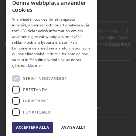
Denna webbplats använder
cookies
Vi använder cookies för att anpassa
innehåll, annonser och för att analysera vår
Roslagens GK Norrtälje välkomnar medlemmar och
trafik. Vi delar också information om din
gäster till en lugn och naturskön roslagsmiljö med
användning av vår webbplats med våra
reklam- och analyspartners som kan
två golfbanor med spel året runt och en anläggning i
kombinera den med annan information som
ständig utveckling.
du har tillhandahållit dem eller som de har
samlat in från din användning av deras
tjänster.
Läs mer
Kontakta
STRIKT NÖDVÄNDIGT
Golfbanevägen 45,
761 75 Norrtälje
PRESTANDA
0176-23 71 37
INRIKTNING
info@roslagensgk.com
FUNKTIONER
© Roslagens GK
ACCEPTERA ALLA
AVVISA ALLT
Administration