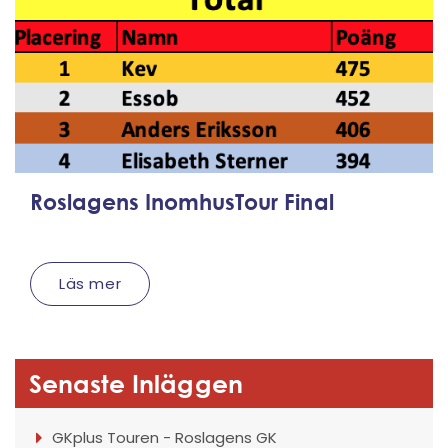
Roslagens InomhusTour Final
Läs mer
Senaste Inläggen
GKplus Touren - Roslagens GK