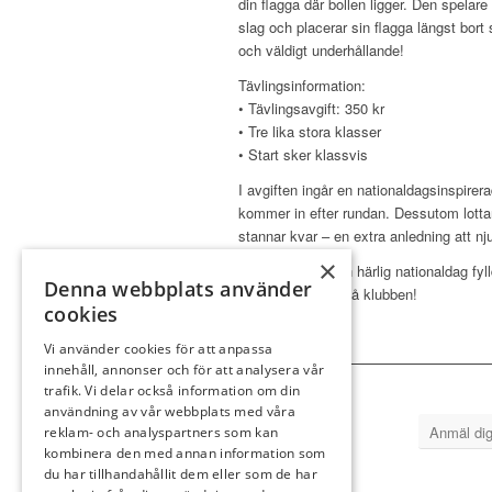
din flagga där bollen ligger. Den spel
slag och placerar sin flagga längst bort 
och väldigt underhållande!
Tävlingsinformation:
• Tävlingsavgift: 350 kr
• Tre lika stora klasser
• Start sker klassvis
I avgiften ingår en nationaldagsinspire
kommer in efter rundan. Dessutom lottar
stannar kvar – en extra anledning att n
×
Välkommen till en härlig nationaldag fy
Denna webbplats använder
festlig stämning på klubben!
cookies
Vi använder cookies för att anpassa
innehåll, annonser och för att analysera vår
trafik. Vi delar också information om din
användning av vår webbplats med våra
Anmäl dig
reklam- och analyspartners som kan
kombinera den med annan information som
du har tillhandahållit dem eller som de har