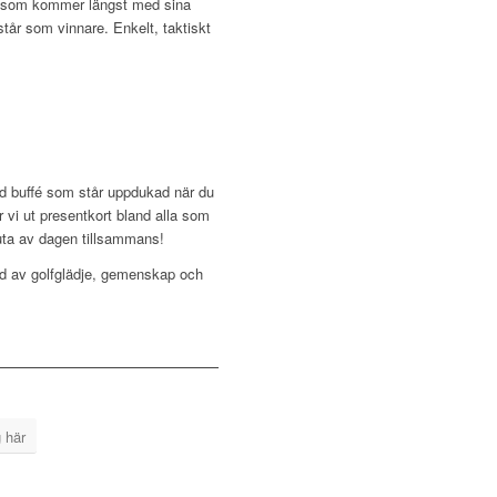
are som kommer längst med sina
står som vinnare. Enkelt, taktiskt
rad buffé som står uppdukad när du
 vi ut presentkort bland alla som
juta av dagen tillsammans!
lld av golfglädje, gemenskap och
 här