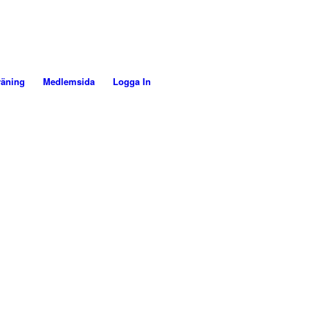
räning
Medlemsida
Logga In