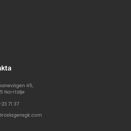
kta
banevägen 45,
5 Norrtälje
-23 71 37
@roslagensgk.com