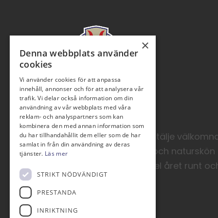
×
Denna webbplats använder
cookies
Vi använder cookies för att anpassa
innehåll, annonser och för att analysera vår
trafik. Vi delar också information om din
användning av vår webbplats med våra
reklam- och analyspartners som kan
kombinera den med annan information som
Roslagens GK Norrtälje välkom
du har tillhandahållit dem eller som de har
samlat in från din användning av deras
gäster till en lugn och naturskö
tjänster.
Läs mer
golfbanor med spel året runt oc
STRIKT NÖDVÄNDIGT
utveckling.
PRESTANDA
INRIKTNING