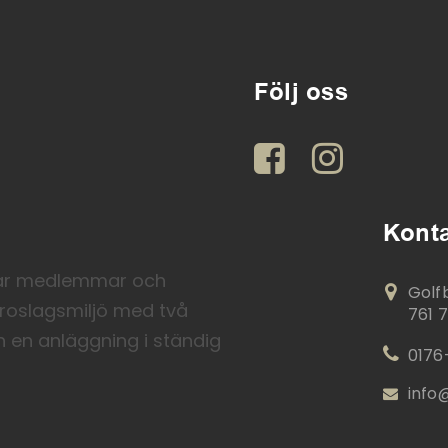
Följ oss
Konta
nar medlemmar och
Golf
n roslagsmiljö med två
761 7
h en anläggning i ständig
0176
info