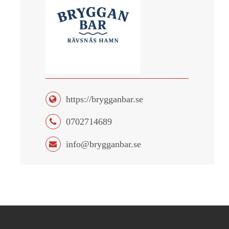
https://brygganbar.se
0702714689
info@brygganbar.se