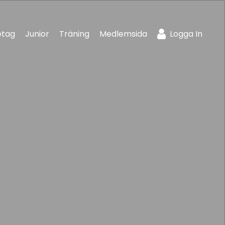
etag
Junior
Träning
Medlemsida
Logga In