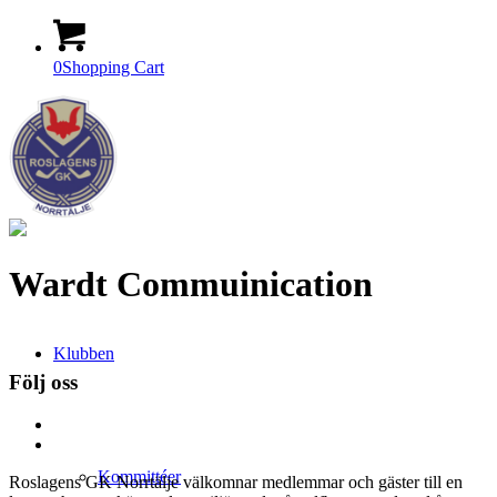
0
Shopping Cart
Wardt Commuinication
Klubben
Följ oss
Kommittéer
Roslagens GK Norrtälje välkomnar medlemmar och gäster till en