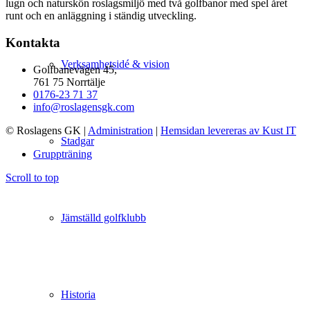
lugn och naturskön roslagsmiljö med två golfbanor med spel året
runt och en anläggning i ständig utveckling.
Kontakta
Verksamhetsidé & vision
Golfbanevägen 45,
761 75 Norrtälje
0176-23 71 37
info@roslagensgk.com
© Roslagens GK
|
Administration
|
Hemsidan levereras av Kust IT
Stadgar
Gruppträning
Scroll to top
Jämställd golfklubb
Historia