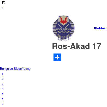
0
Klubben
Ros-Akad 17
Dela
Banguide
Slope/rating
1
2
3
4
5
6
7