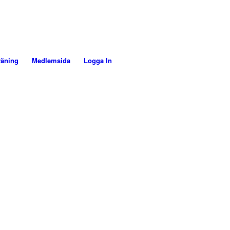
räning
Medlemsida
Logga In