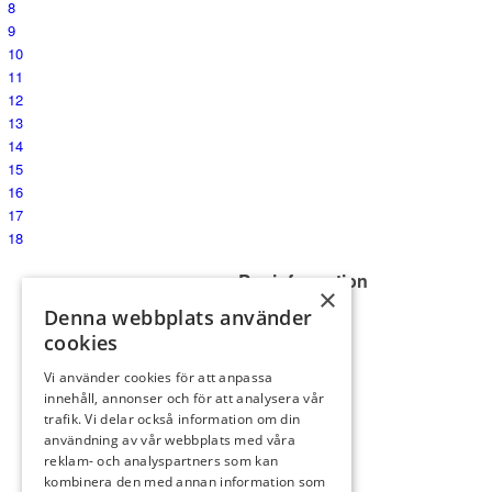
8
9
10
11
12
13
14
15
16
17
18
Baninformation
×
Denna webbplats använder
Översikt
cookies
11
Par: 5
Vi använder cookies för att anpassa
Index: 3
innehåll, annonser och för att analysera vår
Orange: 354
trafik. Vi delar också information om din
Blå: 413
användning av vår webbplats med våra
Röd: 413
reklam- och analyspartners som kan
Vit: 530
kombinera den med annan information som